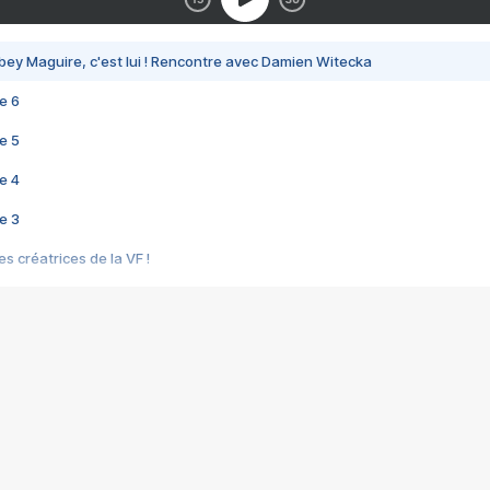
bey Maguire, c'est lui ! Rencontre avec Damien Witecka
e 6
e 5
e 4
e 3
s créatrices de la VF !
e 2
e 1
e Mektoub My Love arrive enfin ! Rencontre avec Shaïn Boumedine et Sal
i : après Toni en famille
elle réalise le bouleversant Dites lui que je l'aime